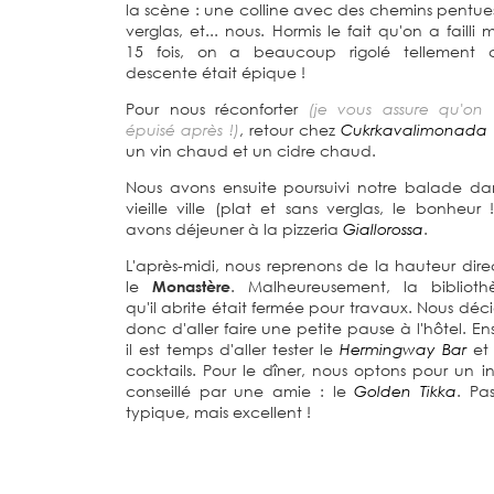
la scène : une colline avec des chemins pentue
verglas, et... nous. Hormis le fait qu'on a failli m
15 fois, on a beaucoup rigolé tellement c
descente était épique !
Pour nous réconforter
(je vous assure qu'on 
épuisé après !)
, retour chez
Cukrkavalimonada
un vin chaud et un cidre chaud.
Nous avons ensuite poursuivi notre balade da
vieille ville (plat et sans verglas, le bonheur !
avons déjeuner à la pizzeria
Giallorossa
.
L'après-midi, nous reprenons de la hauteur dire
le
Monastère
. Malheureusement, la biblioth
qu'il abrite était fermée pour travaux. Nous déc
donc d'aller faire une petite pause à l'hôtel. Ens
il est temps d'aller tester le
Hermingway Bar
et 
cocktails. Pour le dîner, nous optons pour un i
conseillé par une amie : le
Golden Tikka
. Pas
typique, mais excellent !