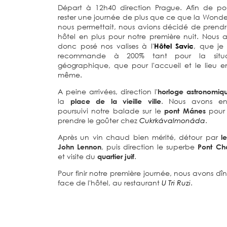
Départ à 12h40 direction Prague. Afin de po
rester une journée de plus que ce que la Wond
nous permettait, nous avions décidé de prend
hôtel en plus pour notre première nuit. Nous 
donc posé nos valises à l'
Hôtel Savic
, que je
recommande à 200% tant pour la situa
géographique, que pour l'accueil et le lieu en
même.
A peine arrivées, direction l'
horloge astronomiq
la
place de la vieille ville
. Nous avons ens
poursuivi notre balade sur le
pont Mánes
pour 
prendre le goûter chez
Cukrkávalmonáda
.
Après un vin chaud bien mérité, détour par
l
John Lennon
, puis direction le superbe
Pont Cha
et visite du
quartier juif
.
Pour finir notre première journée, nous avons dî
face de l'hôtel, au restaurant
U Tri Ruzi
.