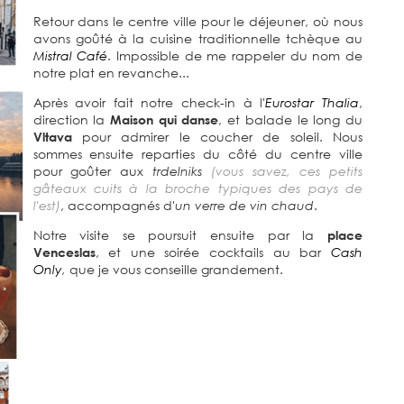
Retour dans le centre ville pour le déjeuner, où nous
avons goûté à la cuisine traditionnelle tchèque au
Mistral Café
. Impossible de me rappeler du nom de
notre plat en revanche...
Après avoir fait notre check-in à l'
Eurostar Thalia
,
direction la
Maison qui danse
, et balade le long du
Vltava
pour admirer le coucher de soleil. Nous
sommes ensuite reparties du côté du centre ville
pour goûter aux
trdelniks
(vous savez, ces petits
gâteaux cuits à la broche typiques des pays de
l'est)
, accompagnés d'
un verre de vin chaud
.
Notre visite se poursuit ensuite par la
place
Venceslas
, et une soirée cocktails au bar
Cash
Only
,
que je vous conseille grandement.