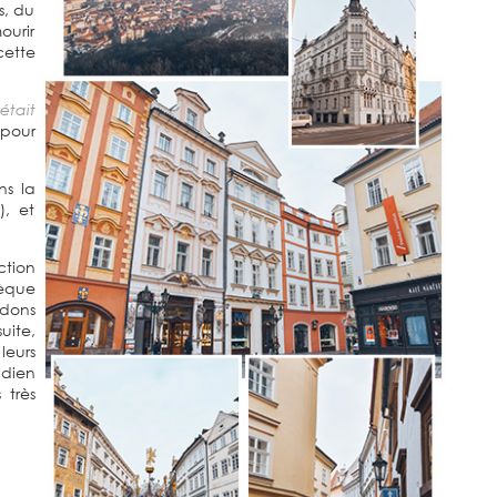
s, du
ourir
ette
était
pour
ns la
), et
ction
èque
idons
uite,
leurs
ndien
 très