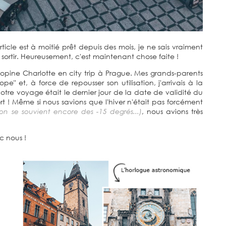
article est à moitié prêt depuis des mois, je ne sais vraiment
 sortir. Heureusement, c'est maintenant chose faite !
opine Charlotte en city trip à Prague. Mes grands-parents
" et, à force de repousser son utilisation, j'arrivais à la
notre voyage était le dernier jour de la date de validité du
fort ! Même si nous savions que l'hiver n'était pas forcément
(on se souvient encore des -15 degrés...)
, nous avions très
c nous !