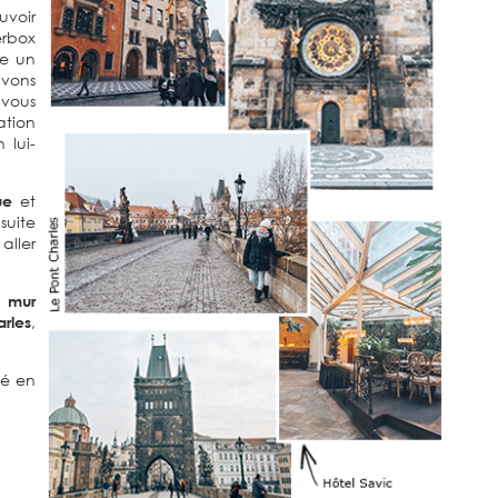
uvoir
erbox
re un
avons
 vous
tion
 lui-
ue
et
uite
aller
e mur
rles
,
né en