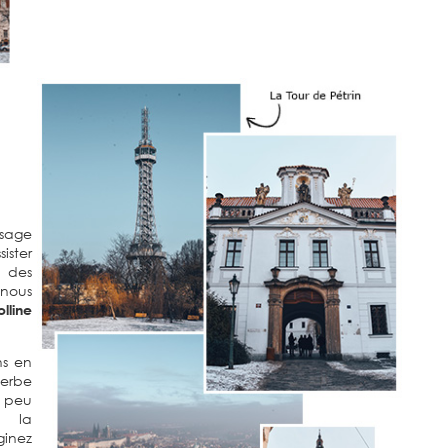
sage
ister
 des
nous
olline
ns en
perbe
 peu
s la
ginez