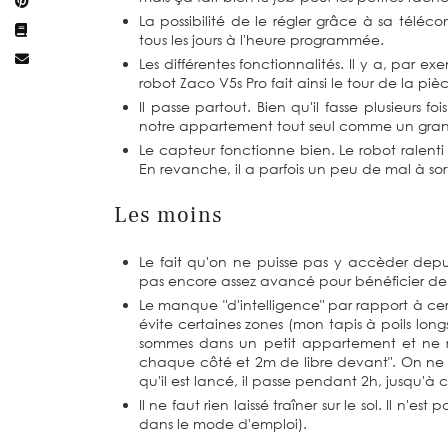
La possibilité de le régler grâce à sa tél
tous les jours à l'heure programmée.
Les différentes fonctionnalités. Il y a, par 
robot Zaco V5s Pro fait ainsi le tour de la pi
Il passe partout. Bien qu'il fasse plusieurs f
notre appartement tout seul comme un gran
Le capteur fonctionne bien. Le robot ralent
En revanche, il a parfois un peu de mal à sort
Les moins
Le fait qu'on ne puisse pas y accèder depu
pas encore assez avancé pour bénéficier de l
Le manque "d'intelligence" par rapport à cer
évite certaines zones (mon tapis à poils lon
sommes dans un petit appartement et ne 
chaque côté et 2m de libre devant". On ne 
qu'il est lancé, il passe pendant 2h, jusqu'à ce
Il ne faut rien laissé traîner sur le sol. Il n'
dans le mode d'emploi).