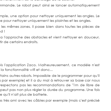
écommande. Le robot peut ainsi se lancer automatiquement
exemple, une option pour nettoyer uniquement les angles. Le
èce pour nettoyer uniquement les plaintes et les angles.
ois les mêmes zones, il passe bien dans toutes les pièces de
d !
i a l'approche des obstacles et vient nettoyer en douceur.
ir de certains endroits.
is l'application Zaco. Malheureusement, ce modèle n'est
a fonctionnalité wifi et donc...
tains autres robots. Impossible de le programmer pour qu'il
gs par exemple) et il a du mal à retrouver sa base car nous
respectons pas les recommandations de "1m de libre de
peut pas non plus régler la durée du programme. Une fois
 qu'il n'ait plus de batterie.
est pas très ami avec les câbles par exemple (mais c'est précisé