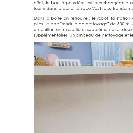
effet, le bac à poussière est interchangeable 
fourni dans la boite, le Zaco V5s Pro se transforme 
Dans la boîte on retrouve : le robot, la stat
piles, le bac "module de nettoyage" de 300 ml &
un chiffon en micro-fibres supplémentaire, deux f
supplémentaires, un pinceau de nettoyage et l