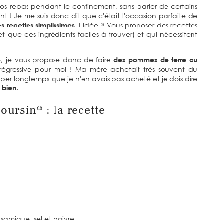
r nos repas pendant le confinement, sans parler de certains
nt ! Je me suis donc dit que c'était l'occasion parfaite de
es recettes simplissimes
. L'idée ? Vous proposer des recettes
(et que des ingrédients faciles à trouver) et qui nécessitent
le, je vous propose donc de faire
des pommes de terre au
égressive pour moi ! Ma mère achetait très souvent du
super longtemps que je n'en avais pas acheté et je dois dire
 bien.
ursin® : la recette
alsamique, sel et poivre